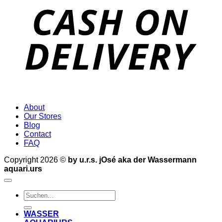
D
About
Our Stores
Blog
Contact
FAQ
Copyright 2026 ©
by u.r.s. jOsé aka der Wassermann
aquari.urs
Suche
nach:
WASSER