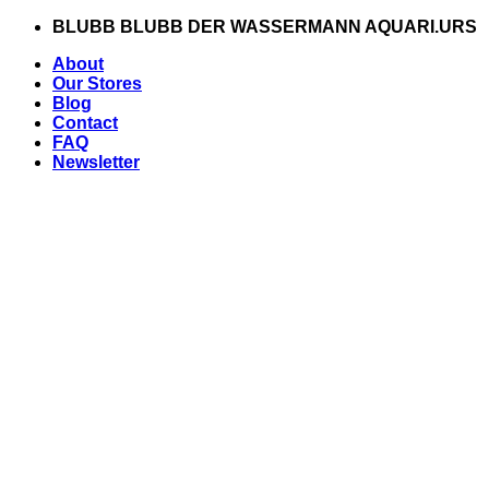
Zum
BLUBB BLUBB DER WASSERMANN AQUARI.URS
Inhalt
About
springen
Our Stores
Blog
Contact
FAQ
Newsletter