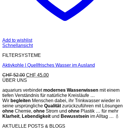
Add to wishlist
Schnellansicht
FILTERSYSTEME
Aktivkohle | Quellfrisches Wasser im Ausland
Ursprünglicher
Aktueller
CHF
52.00
CHF
45.00
Preis
Preis
ÜBER UNS
war:
ist:
aquariurs verbindet
modernes
Wasserwissen
mit einem
CHF 52.00
CHF 45.00.
tiefen Verständnis für natürliche Kreisläufe …
Wir
begleiten
Menschen dabei, ihr Trinkwasser wieder in
seine ursprüngliche
Qualität
zurückzuführen mit Lösungen
ohne
Chemie,
ohne
Strom und
ohne
Plastik … für mehr
Klarheit
,
Lebendigkeit
und
Bewusstsein
im Alltag … 💧
AKTUELLE POSTS & BLOGS