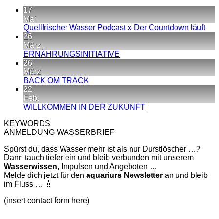
17
Mai
Kei
Quellfrischer Wasser Podcast » Der Countdown läuft
Kom
26
zu
März
Quel
Keine
ERNÄHRUNGSINITIATIVE
Was
Kommentare
26
zu
Pod
März
ERNÄHRUNGSINITIATIVE
»
Keine
BACK OM TRACK
Der
Kommentare
22
zu
Cou
Feb.
BACK
läuft
Keine
WILLKOMMEN IN DER ZUKUNFT
OM
Kommentare
KEYWORDS
TRACK
zu
ANMELDUNG WASSERBRIEF
WILLKOMMEN
IN
Spürst du, dass Wasser mehr ist als nur Durstlöscher …?
DER
Dann tauch tiefer ein und bleib verbunden mit unserem
ZUKUNFT
Wasserwissen
, Impulsen und Angeboten …
Melde dich jetzt für den
aquariurs
Newsletter
an und bleib
im Fluss … 💧
(insert contact form here)
V