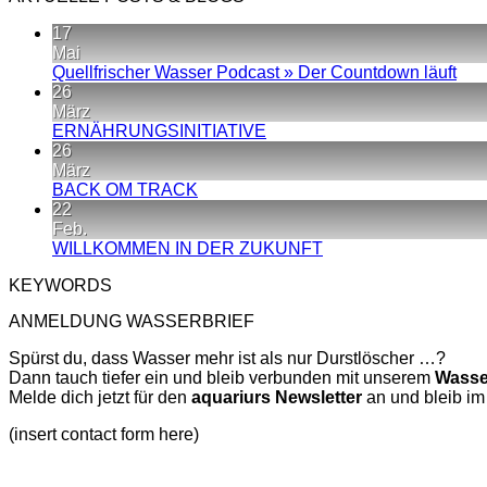
17
Mai
Kei
Quellfrischer Wasser Podcast » Der Countdown läuft
Kom
26
zu
März
Quel
Keine
ERNÄHRUNGSINITIATIVE
Was
Kommentare
26
zu
Pod
März
ERNÄHRUNGSINITIATIVE
»
Keine
BACK OM TRACK
Der
Kommentare
22
zu
Cou
Feb.
BACK
läuft
Keine
WILLKOMMEN IN DER ZUKUNFT
OM
Kommentare
KEYWORDS
TRACK
zu
WILLKOMMEN
ANMELDUNG WASSERBRIEF
IN
DER
Spürst du, dass Wasser mehr ist als nur Durstlöscher …?
ZUKUNFT
Dann tauch tiefer ein und bleib verbunden mit unserem
Wasse
Melde dich jetzt für den
aquariurs
Newsletter
an und bleib im
(insert contact form here)