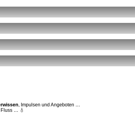
ne
mentare
lfrischer
ser
cast
ntdown
rwissen
, Impulsen und Angeboten …
 Fluss … 💧