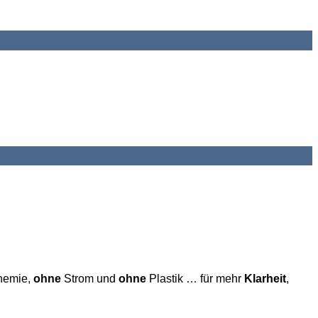
Add to wishlist
Add to wishlist
emie,
ohne
Strom und
ohne
Plastik … für mehr
Klarheit
,