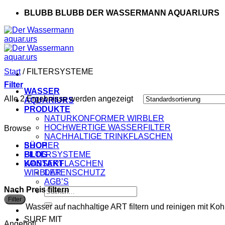
BLUBB BLUBB DER WASSERMANN AQUARI.URS
Start
/
FILTERSYSTEME
Filter
WASSER
Alle 2 Ergebnisse werden angezeigt
AQUARIURS
PRODUKTE
NATURKONFORMER WIRBLER
HOCHWERTIGE WASSERFILTER
Browse
NACHHALTIGE TRINKFLASCHEN
SHOP
BÜCHER
BLOG
FILTERSYSTEME
KONTAKT
WASSERFLASCHEN
WIRBLER
DATENSCHUTZ
AGB’S
Nach Preis filtern
Suche
nach:
Filter
Wasser auf nachhaltige ART filtern und reinigen mit Koh
SURF MIT
Angebot!