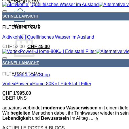
SHOP NOW
0
SCHNELLANSICHT
Warenkorb
FILTERSYSTEME
Aktivkohle | Quellfrisches Wasser im Ausland
Ursprünglicher
Aktueller
CHF
52.00
CHF
45.00
Preis
Preis
war:
ist:
CHF 52.00
CHF 45.00.
SCHNELLANSICHT
FILTERSYSTEME
Zurück zum Shop
VortexPower «Home-80K» | Edelstahl Filter
CHF
1'995.00
ÜBER UNS
aquariurs verbindet
modernes
Wasserwissen
mit einem tiefe
Wir
begleiten
Menschen dabei, ihr Trinkwasser wieder in sei
Lebendigkeit
und
Bewusstsein
im Alltag … 💧
AKTUELLE POSTS & BLOGS