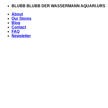
Zum
BLUBB BLUBB DER WASSERMANN AQUARI.URS
Inhalt
About
springen
Our Stores
Blog
Contact
FAQ
Newsletter