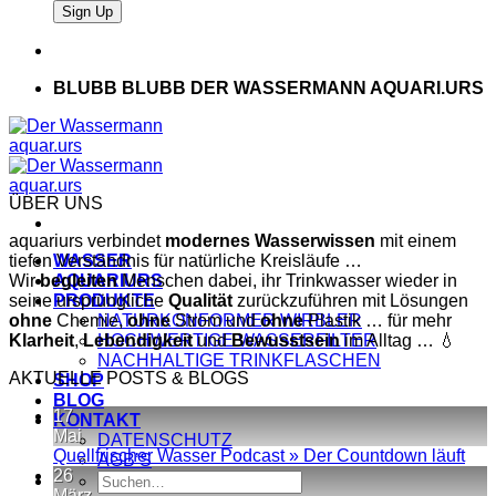
BLUBB BLUBB DER WASSERMANN AQUARI.URS
ÜBER UNS
aquariurs verbindet
modernes
Wasserwissen
mit einem
tiefen Verständnis für natürliche Kreisläufe …
WASSER
Wir
begleiten
AQUARIURS
Menschen dabei, ihr Trinkwasser wieder in
seine ursprüngliche
PRODUKTE
Qualität
zurückzuführen mit Lösungen
ohne
Chemie,
NATURKONFORMER WIRBLER
ohne
Strom und
ohne
Plastik … für mehr
Klarheit
,
Lebendigkeit
HOCHWERTIGE WASSERFILTER
und
Bewusstsein
im Alltag … 💧
NACHHALTIGE TRINKFLASCHEN
AKTUELLE POSTS & BLOGS
SHOP
BLOG
17
KONTAKT
Mai
DATENSCHUTZ
Kei
Quellfrischer Wasser Podcast » Der Countdown läuft
AGB’S
Kom
26
Suche
zu
März