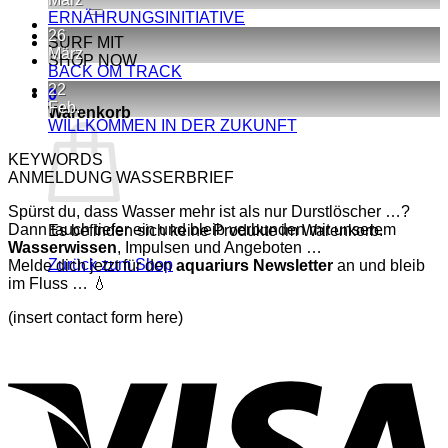
nach:
Quel
Keine
ERNÄHRUNGSINITIATIVE
Was
Kommentare
26
SURF MIT
zu
Pod
März
SHOP NOW
ERNÄHRUNGSINITIATIVE
»
Keine
BACK OM TRACK
Der
Kommentare
22
0
zu
Cou
Feb.
Warenkorb
BACK
läuft
Keine
WILLKOMMEN IN DER ZUKUNFT
OM
Kommentare
KEYWORDS
TRACK
zu
ANMELDUNG WASSERBRIEF
WILLKOMMEN
IN
Spürst du, dass Wasser mehr ist als nur Durstlöscher …?
DER
Dann tauch tiefer ein und bleib verbunden mit unserem
Es befinden sich keine Produkte im Warenkorb.
ZUKUNFT
Wasserwissen
, Impulsen und Angeboten …
Zurück zum Shop
Melde dich jetzt für den
aquariurs
Newsletter
an und bleib
im Fluss … 💧
(insert contact form here)
V