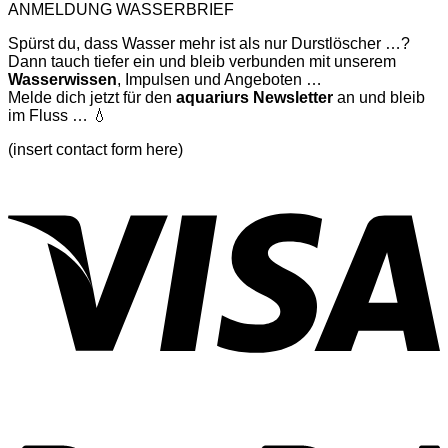
ANMELDUNG WASSERBRIEF
WILLKOMMEN
IN
Spürst du, dass Wasser mehr ist als nur Durstlöscher …?
DER
Dann tauch tiefer ein und bleib verbunden mit unserem
ZUKUNFT
Wasserwissen
, Impulsen und Angeboten …
Melde dich jetzt für den
aquariurs
Newsletter
an und bleib
im Fluss … 💧
(insert contact form here)
V
P