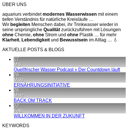
ÜBER UNS
aquariurs verbindet
modernes
Wasserwissen
mit einem
tiefen Verständnis für natürliche Kreisläufe …
Wir
begleiten
Menschen dabei, ihr Trinkwasser wieder in
seine ursprüngliche
Qualität
zurückzuführen mit Lösungen
ohne
Chemie,
ohne
Strom und
ohne
Plastik … für mehr
Klarheit
,
Lebendigkeit
und
Bewusstsein
im Alltag … 💧
AKTUELLE POSTS & BLOGS
17
Mai
Kei
Quellfrischer Wasser Podcast » Der Countdown läuft
Kom
26
zu
März
Quel
Keine
ERNÄHRUNGSINITIATIVE
Was
Kommentare
26
zu
Pod
März
ERNÄHRUNGSINITIATIVE
»
Keine
BACK OM TRACK
Der
Kommentare
22
zu
Cou
Feb.
BACK
läuft
Keine
WILLKOMMEN IN DER ZUKUNFT
OM
Kommentare
KEYWORDS
TRACK
zu