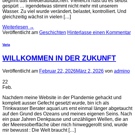
beginnt das Wiederauftauchen. Vielleicht hast du es selbst
gespürt … irgendetwas stimmt nicht mehr mit unserem
Wasser. Zu viel wurde verändert, belastet, kontrolliert. Und
gleichzeitig wächst in vielen […]
Weiterlesen
→
Veröffentlicht am
Geschichten
Hinterlasse einen Kommentar
Varia
WILLKOMMEN IN DER ZUKUNFT
Veröffentlicht am
Februar 22, 2026
März 2, 2026
von
admino
22
Feb.
Nachdem meine Website in der Plandemie gehackt und
komplett ausser Gefecht gesetzt wurde, bin ich als
Trinkwasser Berater aquari.urs erst einmal länger abgetaucht
auf den Grund des Ozeans und meines eigenen Seins. Nach
ein paar Jahren Denkpause und unzähligen Wellen, die an
der Meeresoberfläche über mich hinweggerollt sind, wurde
mir bewusst : Die Welt braucht […]