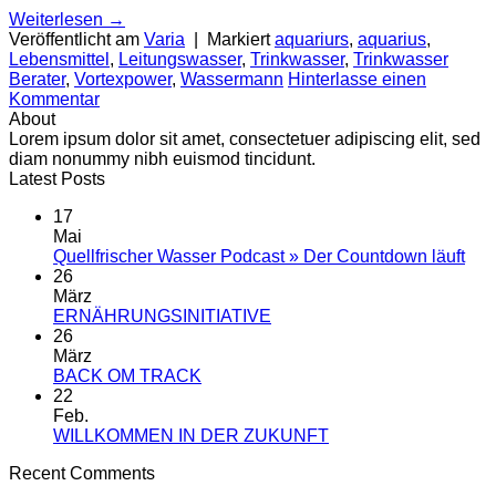
Weiterlesen
→
Veröffentlicht am
Varia
|
Markiert
aquariurs
,
aquarius
,
Lebensmittel
,
Leitungswasser
,
Trinkwasser
,
Trinkwasser
Berater
,
Vortexpower
,
Wassermann
Hinterlasse einen
Kommentar
About
Lorem ipsum dolor sit amet, consectetuer adipiscing elit, sed
diam nonummy nibh euismod tincidunt.
Latest Posts
17
Mai
Kei
Quellfrischer Wasser Podcast » Der Countdown läuft
Kom
26
zu
März
Quel
Keine
ERNÄHRUNGSINITIATIVE
Was
Kommentare
26
zu
Pod
März
ERNÄHRUNGSINITIATIVE
»
Keine
BACK OM TRACK
Der
Kommentare
22
zu
Cou
Feb.
BACK
läuft
Keine
WILLKOMMEN IN DER ZUKUNFT
OM
Kommentare
Recent Comments
TRACK
zu
WILLKOMMEN