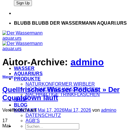
BLUBB BLUBB DER WASSERMANN AQUARI.URS
Autor-Archive:
admino
WASSER
AQUARIURS
Wasser
PRODUKTE
NATURKONFORMER WIRBLER
Quellfrischer Wasser Podcast » Der
HOCHWERTIGE WASSERFILTER
NACHHALTIGE TRINKFLASCHEN
Countdown läuft
SHOP
BLOG
KONTAKT
Veröffentlicht am
Mai 17, 2026
Mai 17, 2026
von
admino
DATENSCHUTZ
AGB’S
17
Suche
Mai