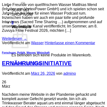
nach:
Liebe Freunde von quellfrischem Wasser Matthias Mend
(Inhaber von VortexPower GmbH) und ich spielen schon seit
SURF MIT
Jahren an der Idee für einen Wasser Podcast rum.
SHOP NOW
Inzwischen haben wir auch ein paar tolle und profunde
Interviews (Sacred Time Sharing …) aufgenommen und auf
0
unserem Youtube Kanal veröffentlicht. Im Sommer, am 8.
Warenkorb
Zuvuya Flow Festival 2026, möchten […]
Weiterlesen
→
Veröffentlicht am
Wasser
Hinterlasse einen Kommentar
Forschung
,
Politik
,
Wasser
,
Wirtschaft
Es befinden sich keine Produkte im Warenkorb.
ERNÄHRUNGSINITIATIVE
Zurück zum Shop
Veröffentlicht am
März 26, 2026
von
admino
26
März
Nachdem meine Website in der Plandemie gehackt und
komplett ausser Gefecht gesetzt wurde, bin ich als
Trinkwasser Berater aquari.urs erst einmal länger abgetaucht