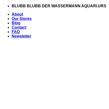
Zum
BLUBB BLUBB DER WASSERMANN AQUARI.URS
Inhalt
About
springen
Our Stores
Blog
Contact
FAQ
Newsletter