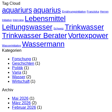
Tag Cloud
IN
aquariurs
aquarius
DER
Ernährungsinitiative
Franziska
Herren
ZUKUNFT
Lebensmittel
Initiative
Interview
Leitungswasser
Trinkwasser
Schweiz
Trinkwasser Berater
Vortexpower
Wassermann
Wasserinitiative
Kategorien
Forschung
(1)
Geschichten
(1)
Politik
(1)
Varia
(1)
Wasser
(2)
Wirtschaft
(1)
Archiv
Mai 2026
(1)
März 2026
(2)
Februar 2026
(1)