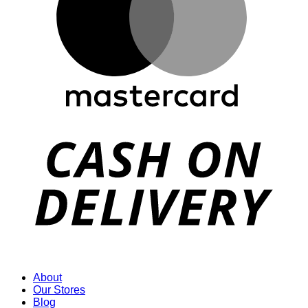
D
About
Our Stores
Blog