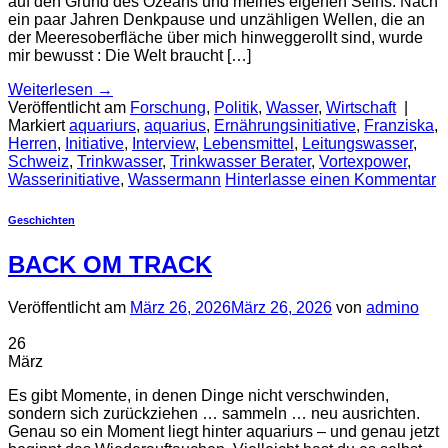
auf den Grund des Ozeans und meines eigenen Seins. Nach
ein paar Jahren Denkpause und unzähligen Wellen, die an
der Meeresoberfläche über mich hinweggerollt sind, wurde
mir bewusst : Die Welt braucht […]
Weiterlesen
→
Veröffentlicht am
Forschung
,
Politik
,
Wasser
,
Wirtschaft
|
Markiert
aquariurs
,
aquarius
,
Ernährungsinitiative
,
Franziska
,
Herren
,
Initiative
,
Interview
,
Lebensmittel
,
Leitungswasser
,
Schweiz
,
Trinkwasser
,
Trinkwasser Berater
,
Vortexpower
,
Wasserinitiative
,
Wassermann
Hinterlasse einen Kommentar
Geschichten
BACK OM TRACK
Veröffentlicht am
März 26, 2026
März 26, 2026
von
admino
26
März
Es gibt Momente, in denen Dinge nicht verschwinden,
sondern sich zurückziehen … sammeln … neu ausrichten.
Genau so ein Moment liegt hinter aquariurs – und genau jetzt