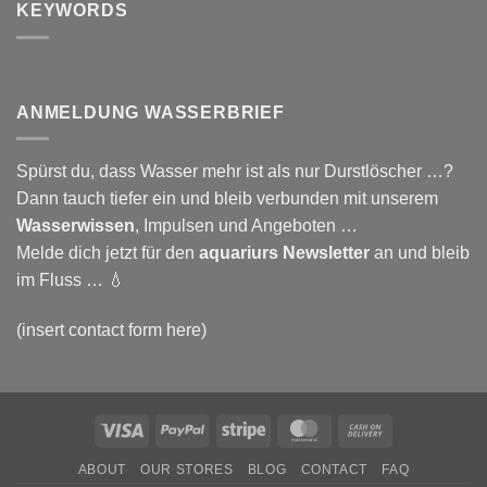
KEYWORDS
DER
ZUKUNFT
ANMELDUNG WASSERBRIEF
Spürst du, dass Wasser mehr ist als nur Durstlöscher …?
Dann tauch tiefer ein und bleib verbunden mit unserem
Wasserwissen
, Impulsen und Angeboten …
Melde dich jetzt für den
aquariurs
Newsletter
an und bleib
im Fluss … 💧
(insert contact form here)
Visa
PayPal
Stripe
MasterCard
Cash
On
ABOUT
OUR STORES
BLOG
CONTACT
FAQ
Delivery