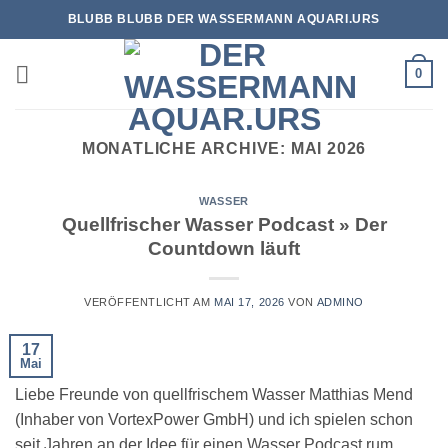
Zum
BLUBB BLUBB DER WASSERMANN AQUARI.URS
Inhalt
springen
0
MONATLICHE ARCHIVE:
MAI 2026
WASSER
Quellfrischer Wasser Podcast » Der
Countdown läuft
VERÖFFENTLICHT AM
MAI 17, 2026
VON
ADMINO
17
Mai
Liebe Freunde von quellfrischem Wasser Matthias Mend
(Inhaber von VortexPower GmbH) und ich spielen schon
seit Jahren an der Idee für einen Wasser Podcast rum.