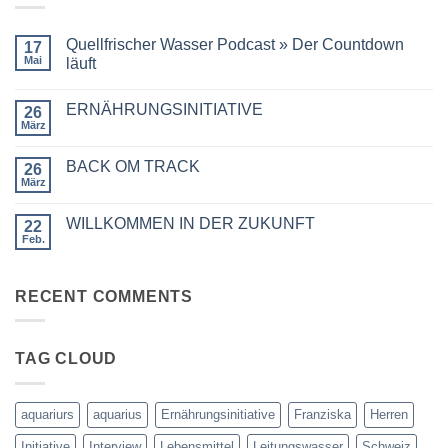
Quellfrischer Wasser Podcast » Der Countdown
17
Mai
läuft
Keine
Kommentare
ERNÄHRUNGSINITIATIVE
zu
26
Quellfrischer
März
Keine
Wasser
Kommentare
Podcast
zu
»
BACK OM TRACK
26
ERNÄHRUNGSINITIATIVE
Der
März
Countdown
Keine
läuft
Kommentare
zu
WILLKOMMEN IN DER ZUKUNFT
22
BACK
OM
Feb.
Keine
TRACK
Kommentare
zu
WILLKOMMEN
RECENT COMMENTS
IN
DER
ZUKUNFT
TAG CLOUD
aquariurs
aquarius
Ernährungsinitiative
Franziska
Herren
Initiative
Interview
Lebensmittel
Leitungswasser
Schweiz