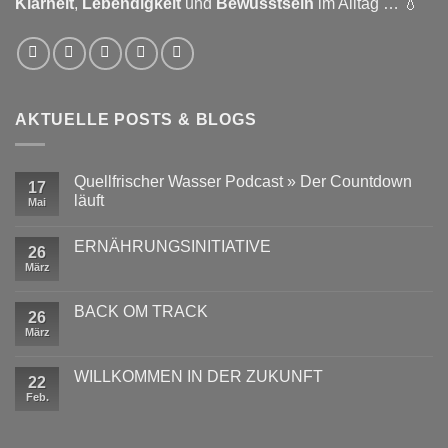
Klarheit
,
Lebendigkeit
und
Bewusstsein
im Alltag … 💧
AKTUELLE POSTS & BLOGS
Quellfrischer Wasser Podcast » Der Countdown
17
läuft
Mai
Keine
Kommentare
ERNÄHRUNGSINITIATIVE
zu
26
Quellfrischer
März
Keine
Wasser
Kommentare
Podcast
zu
»
ERNÄHRUNGSINITIATIVE
BACK OM TRACK
Der
26
Countdown
März
Keine
läuft
Kommentare
zu
BACK
WILLKOMMEN IN DER ZUKUNFT
22
OM
TRACK
Feb.
Keine
Kommentare
zu
WILLKOMMEN
IN