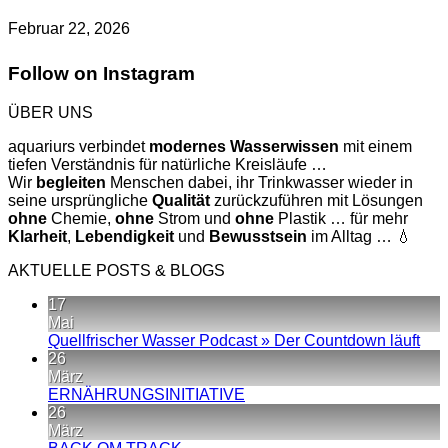
Februar 22, 2026
Follow on Instagram
ÜBER UNS
aquariurs verbindet
modernes
Wasserwissen
mit einem
tiefen Verständnis für natürliche Kreisläufe …
Wir
begleiten
Menschen dabei, ihr Trinkwasser wieder in
seine ursprüngliche
Qualität
zurückzuführen mit Lösungen
ohne
Chemie,
ohne
Strom und
ohne
Plastik … für mehr
Klarheit
,
Lebendigkeit
und
Bewusstsein
im Alltag … 💧
AKTUELLE POSTS & BLOGS
17
Mai
Kei
Quellfrischer Wasser Podcast » Der Countdown läuft
Kom
26
zu
März
Quel
Keine
ERNÄHRUNGSINITIATIVE
Was
Kommentare
26
zu
Pod
März
ERNÄHRUNGSINITIATIVE
»
Keine