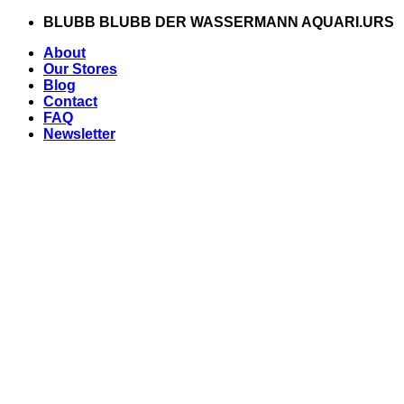
Zum
BLUBB BLUBB DER WASSERMANN AQUARI.URS
Inhalt
About
springen
Our Stores
Blog
Contact
FAQ
Newsletter