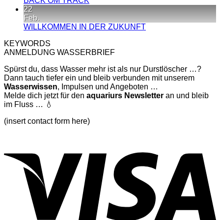
BACK OM TRACK
Der
Kommentare
22
zu
Cou
Feb.
BACK
läuft
Keine
WILLKOMMEN IN DER ZUKUNFT
OM
Kommentare
KEYWORDS
TRACK
zu
ANMELDUNG WASSERBRIEF
WILLKOMMEN
IN
Spürst du, dass Wasser mehr ist als nur Durstlöscher …?
DER
Dann tauch tiefer ein und bleib verbunden mit unserem
ZUKUNFT
Wasserwissen
, Impulsen und Angeboten …
Melde dich jetzt für den
aquariurs
Newsletter
an und bleib
im Fluss … 💧
(insert contact form here)
V