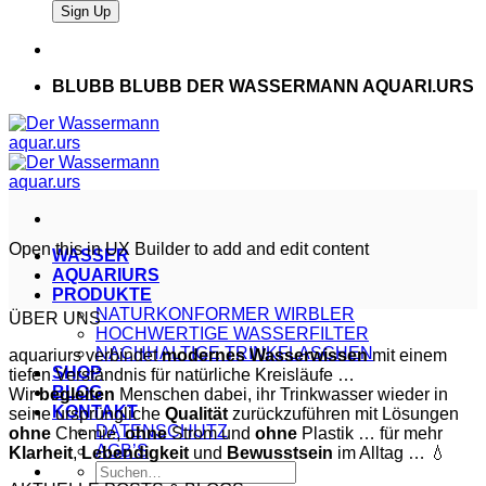
BLUBB BLUBB DER WASSERMANN AQUARI.URS
Open this in UX Builder to add and edit content
WASSER
AQUARIURS
PRODUKTE
NATURKONFORMER WIRBLER
ÜBER UNS
HOCHWERTIGE WASSERFILTER
NACHHALTIGE TRINKFLASCHEN
aquariurs verbindet
modernes
Wasserwissen
mit einem
SHOP
tiefen Verständnis für natürliche Kreisläufe …
BLOG
Wir
begleiten
Menschen dabei, ihr Trinkwasser wieder in
KONTAKT
seine ursprüngliche
Qualität
zurückzuführen mit Lösungen
DATENSCHUTZ
ohne
Chemie,
ohne
Strom und
ohne
Plastik … für mehr
AGB’S
Klarheit
,
Lebendigkeit
und
Bewusstsein
im Alltag … 💧
Suche