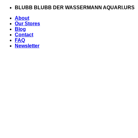
Zum
BLUBB BLUBB DER WASSERMANN AQUARI.URS
Inhalt
About
springen
Our Stores
Blog
Contact
FAQ
Newsletter