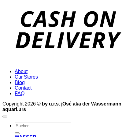
D
About
Our Stores
Blog
Contact
FAQ
Copyright 2026 ©
by u.r.s. jOsé aka der Wassermann
aquari.urs
Suche
nach: