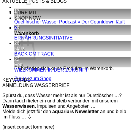
nach:
AKTUELLE POSTS & BLOGS
17
SURF MIT
Mai
SHOP NOW
Kei
Quellfrischer Wasser Podcast » Der Countdown läuft
Kom
26
0
zu
März
Warenkorb
Quel
Keine
ERNÄHRUNGSINITIATIVE
Was
Kommentare
26
zu
Pod
März
ERNÄHRUNGSINITIATIVE
»
Keine
BACK OM TRACK
Der
Kommentare
22
zu
Cou
Feb.
Es befinden sich keine Produkte im Warenkorb.
BACK
läuft
Keine
WILLKOMMEN IN DER ZUKUNFT
OM
Kommentare
Zurück zum Shop
KEYWORDS
TRACK
zu
ANMELDUNG WASSERBRIEF
WILLKOMMEN
IN
Spürst du, dass Wasser mehr ist als nur Durstlöscher …?
DER
Dann tauch tiefer ein und bleib verbunden mit unserem
ZUKUNFT
Wasserwissen
, Impulsen und Angeboten …
Melde dich jetzt für den
aquariurs
Newsletter
an und bleib
im Fluss … 💧
(insert contact form here)